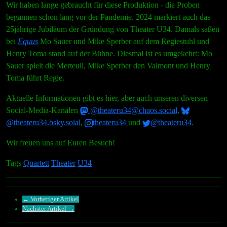
Wir haben lange gebraucht für diese Produktion - die Proben
begannen schon lang vor der Pandemie. 2024 markiert auch das
25jährige Jubiläum der Gründung von Theater U34. Damals saßen
bei
Equus
Mo Sauer und Mike Sperber auf dem Regiestuhl und
Henry Toma stand auf der Bühne. Diesmal ist es umgekehrt: Mo
Sauer spielt die Merteuil, Mike Sperber den Valmont und Henry
Toma führt Regie.
Aktuelle Informationen gibt es hier, aber auch unseren diversen
Social-Media-Kanälen
@theateru34@chaos.social
,
@theateru34.bsky.soial
,
theateru34
und
@theateru34
.
Wir freuen uns auf Euren Besuch!
Tags
Quartett
Theater
U34
← Vorheriger Artikel
Nächster Artikel →