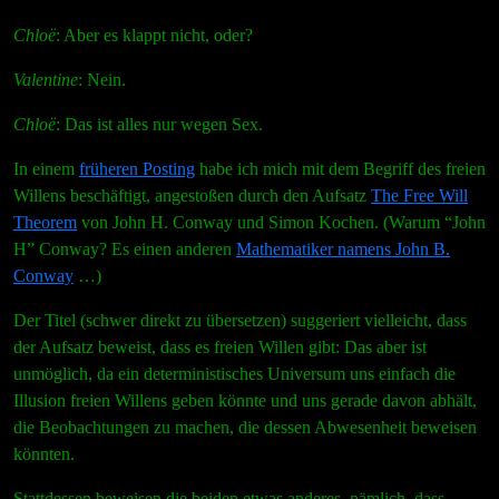
Chloë
: Aber es klappt nicht, oder?
Valentine
: Nein.
Chloë
: Das ist alles nur wegen Sex.
In einem
früheren Posting
habe ich mich mit dem Begriff des freien
Willens beschäftigt, angestoßen durch den Aufsatz
The Free Will
Theorem
von John H. Conway und Simon Kochen. (Warum “John
H” Conway? Es einen anderen
Mathematiker namens John B.
Conway
…)
Der Titel (schwer direkt zu übersetzen) suggeriert vielleicht, dass
der Aufsatz beweist, dass es freien Willen gibt: Das aber ist
unmöglich, da ein deterministisches Universum uns einfach die
Illusion freien Willens geben könnte und uns gerade davon abhält,
die Beobachtungen zu machen, die dessen Abwesenheit beweisen
könnten.
Stattdessen beweisen die beiden etwas anderes, nämlich, dass,